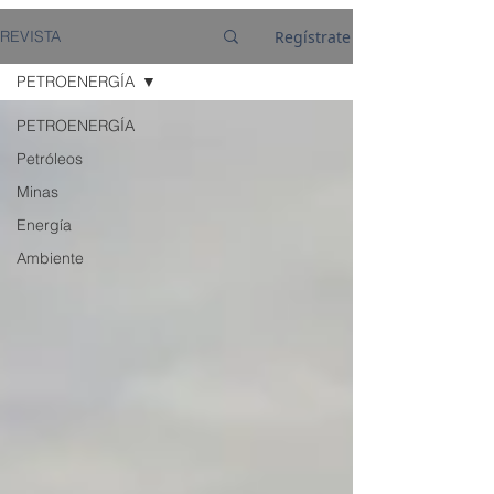
Regístrate
REVISTA
PETROENERGÍA
PETROENERGÍA
Petróleos
Minas
Energía
Ambiente