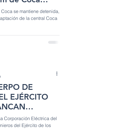
ío Coca se mantiene detenida,
captación de la central Coca
a
UERPO DE
EL EJÉRCITO
RANCAN
E
a Corporación Eléctrica del
N
ieros del Ejército de los