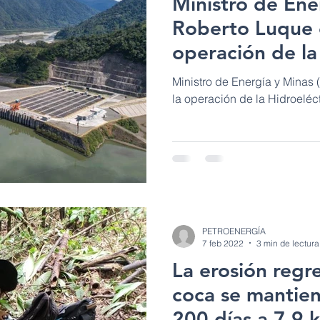
Ministro de Ener
Roberto Luque 
operación de la
Coca Codo Sincl
Ministro de Energía y Minas 
la operación de la Hidroeléc
PETROENERGÍA
7 feb 2022
3 min de lectura
La erosión regre
coca se mantie
200 días a 7.9