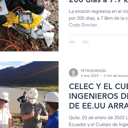
Codo Sinclair
La erosión regresiva en el r
por 200 días, a 7.9km de la 
Codo Sinclair...
PETROENERGÍA
4 ene 2022
2 min de lectur
CELEC Y EL C
INGENIEROS D
DE EE.UU AR
PROGRAMA D
Quito, 03 de enero de 2022 L
COOPERACIÓ
Ecuador y el Cuerpo de Ingen