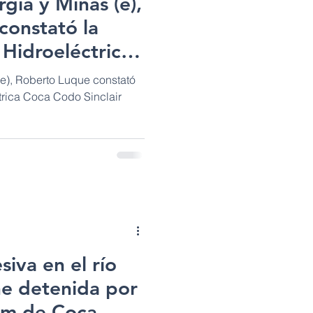
gía y Minas (e),
constató la
 Hidroeléctrica
air
(e), Roberto Luque constató
trica Coca Codo Sinclair
siva en el río
ne detenida por
 km de Coca