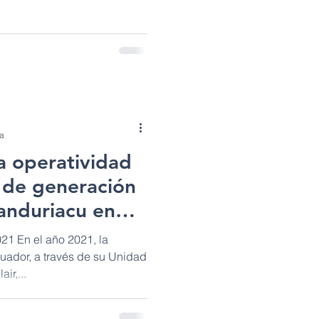
ra
a operatividad
s de generación
nduriacu en
21 En el año 2021, la
uador, a través de su Unidad
ir,...