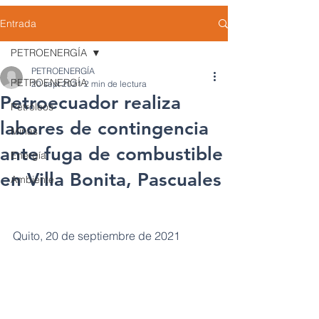
Entrada
PETROENERGÍA
PETROENERGÍA
PETROENERGÍA
20 sept 2021
2 min de lectura
Petroecuador realiza
Petróleos
labores de contingencia
Minas
ante fuga de combustible
Energía
en Villa Bonita, Pascuales
Ambiente
Quito, 20 de septiembre de 2021