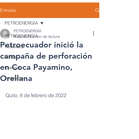
Entrada
PETROENERGÍA
PETROENERGÍA
PETROENERGÍA
9 feb 2022
2 min de lectura
Petroecuador inició la
Petróleos
campaña de perforación
Minas
en Coca Payamino,
Energía
Orellana
Ambiente
Quito, 8 de febrero de 2022