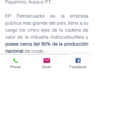
Payamino, Auca e ITT.
EP Petroecuador es la empresa 
pública más grande del país, tiene a su 
cargo los cinco ejes de la cadena de 
valor de la industria hidrocarburífera y 
posee cerca del 80% de la producción 
nacional
 de crudo.
breaking
Ecuador
business
petroleo
petróleo ecuador
Orellana
Coca Payamino
Phone
Email
Facebook
perforación
Petróleos
Ver todo
Entradas recientes