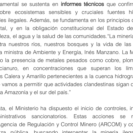
namental se sustenta en 
informes técnicos
 que confir
sobre ecosistemas sensibles y cruciales fuentes hí
des ilegales. Además, se fundamenta en los principios 
al, y en la obligación constitucional del Estado de 
eza, el agua y la salud de las comunidades.“La minería 
ra nuestros ríos, nuestros bosques y la vida de las
a ministra de Ambiente y Energía, Inés Manzano. La Min
o la presencia de metales pesados como cobre, plomo
ianuro, en concentraciones que superan los lími
os Calera y Amarillo pertenecientes a la cuenca hidrogr
o vamos a permitir que actividades clandestinas sigan d
la Amazonía y el sur del país.”
, el Ministerio ha dispuesto el inicio de controles, i
nistrativos sancionatorios. Estas acciones se r
Agencia de Regulación y Control Minero (ARCOM) y con
za pública, buscando interceptar la minería ilega