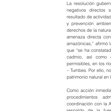
La
 resolución guber
negativos directos 
resultado de activida
y prevención ambient
derechos de la natural
amenaza directa cont
amazónicas,” afirmó l
que “se ha constatad
cadmio, así como c
permisibles, en los rí
– Tumbes. Por ello, n
patrimonio natural en 
Como acción inmediata
procedimientos admi
coordinación con la 
respaldo de la fuer