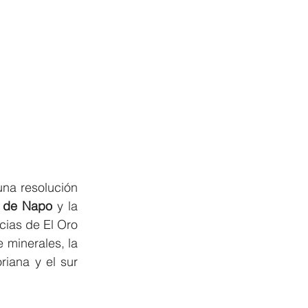
na resolución 
a de Napo
 y la 
cias de El Oro 
 minerales, la 
iana y el sur 