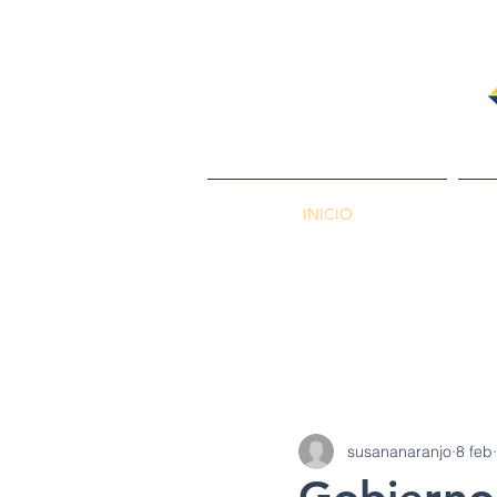
INICIO
PETROENERGÍA
Petróleos
Min
susananaranjo
8 feb