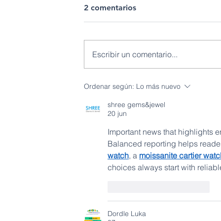
2 comentarios
Escribir un comentario...
IIGE fortalece el
Ordenar según:
Lo más nuevo
conocimiento geológico
shree gems&jewel
regional para el desarrollo
20 jun
del país
Important news that highlights 
Balanced reporting helps reader
watch
, a 
moissanite cartier watc
choices always start with reliabl
Me gusta
Reaccionar
Dordle Luka