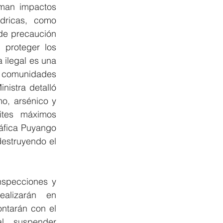
man impactos 
dricas, como 
de precaución 
proteger los 
ilegal es una 
 comunidades 
istra detalló 
, arsénico y 
tes máximos 
áfica Puyango 
estruyendo el 
nspecciones y 
ealizarán en 
tarán con el 
l, suspender 