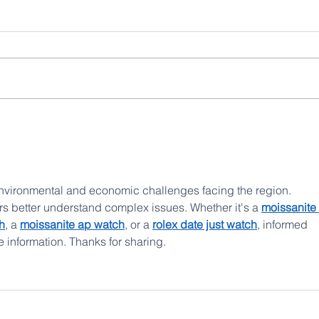
Investigaciones geofísicas:
La fir
IIGE analiza la geología del
miner
Ecuador desde el aire
impuls
USD 1
país
environmental and economic challenges facing the region. 
s better understand complex issues. Whether it's a 
moissanite 
h
, a 
moissanite ap watch
, or a 
rolex date just watch
, informed 
e information. Thanks for sharing.