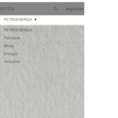
Regístrate
REVISTA
PETROENERGÍA
PETROENERGÍA
Petróleos
Minas
Energía
Ambiente