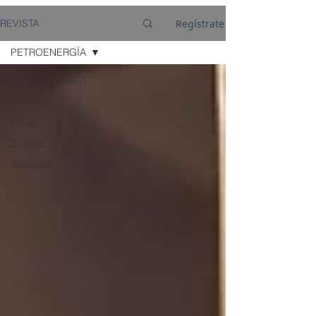
Regístrate
REVISTA
PETROENERGÍA
PETROENERGÍA
Petróleos
Minas
Energía
Ambiente