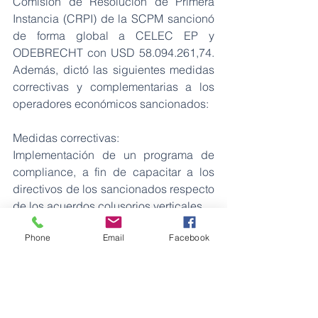
Comisión de Resolución de Primera 
Instancia (CRPI) de la SCPM sancionó 
de forma global a CELEC EP y 
ODEBRECHT con USD 58.094.261,74. 
Además, dictó las siguientes medidas 
correctivas y complementarias a los 
operadores económicos sancionados:
Medidas correctivas:
Implementación de un programa de 
compliance, a fin de capacitar a los 
directivos de los sancionados respecto 
de los acuerdos colusorios verticales.
Phone
Email
Facebook
Medidas complementarias:
El operador CNO S.A., en el término de 
cinco (5) días siguientes de 
ejecutoriada la resolución 
sancionatoria, deberá efectuar la 