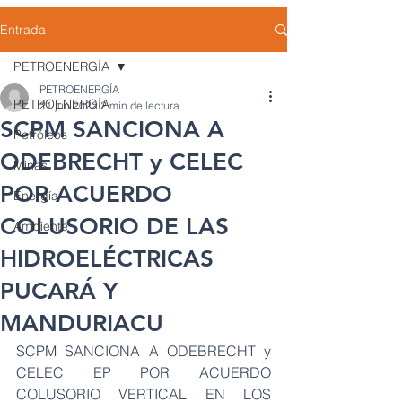
Entrada
PETROENERGÍA
PETROENERGÍA
PETROENERGÍA
21 jun 2022
2 min de lectura
SCPM SANCIONA A
Petróleos
ODEBRECHT y CELEC
Minas
POR ACUERDO
Energía
COLUSORIO DE LAS
Ambiente
HIDROELÉCTRICAS
PUCARÁ Y
MANDURIACU
SCPM SANCIONA A ODEBRECHT y 
CELEC EP POR ACUERDO 
COLUSORIO VERTICAL EN LOS 