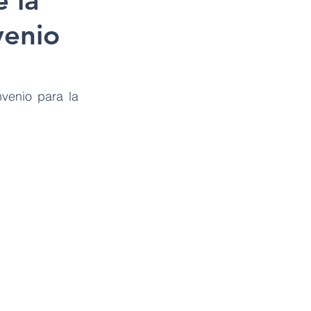
 la
venio
enio para la 