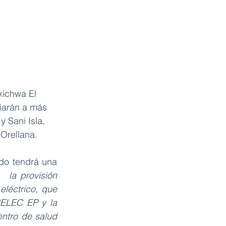
kichwa El 
iarán a más 
 Sani Isla, 
 Orellana.
do tendrá una 
 la provisión 
eléctrico, que 
ELEC EP y la 
tro de salud  