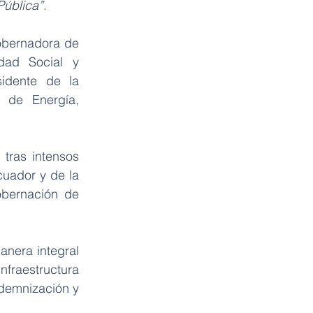
Pública”
.
obernadora de 
dad Social y 
idente de la 
 de Energía, 
ras intensos 
uador y de la 
bernación de 
era integral 
raestructura 
demnización y 