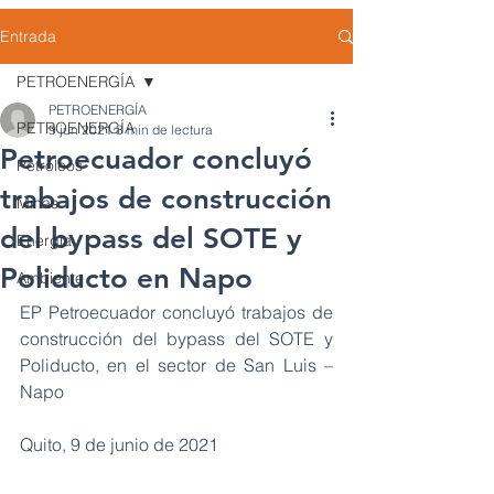
Entrada
PETROENERGÍA
PETROENERGÍA
PETROENERGÍA
9 jun 2021
3 min de lectura
Petroecuador concluyó
Petróleos
trabajos de construcción
Minas
del bypass del SOTE y
Energía
Poliducto en Napo
Ambiente
EP Petroecuador concluyó trabajos de 
construcción del bypass del SOTE y 
Poliducto, en el sector de San Luis – 
Napo
Quito, 9 de junio de 2021