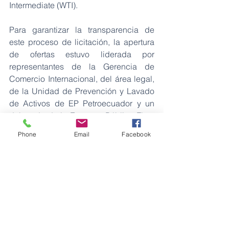
Intermediate (WTI).
Para garantizar la transparencia de 
este proceso de licitación, la apertura 
de ofertas estuvo liderada por 
representantes de la Gerencia de 
Comercio Internacional, del área legal, 
de la Unidad de Prevención y Lavado 
de Activos de EP Petroecuador y un 
delegado de la Empresa Pública Flota 
Petrolera Ecuatoriana (EP FLOPEC) de 
Phone
Email
Facebook
manera presencial, así como un 
delegado de la Agencia de 
Regulación y Control de Energía y 
Recursos Naturales No Renovables 
(ARC) y los representantes de las 
compañías oferentes de manera 
remota.