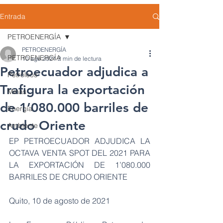
Entrada
PETROENERGÍA
PETROENERGÍA
PETROENERGÍA
10 ago 2021
2 min de lectura
Petroecuador adjudica a
Petróleos
Trafigura la exportación
Minas
de 1’080.000 barriles de
Energía
crudo Oriente
Ambiente
EP PETROECUADOR ADJUDICA LA 
OCTAVA VENTA SPOT DEL 2021 PARA 
LA EXPORTACIÓN DE 1’080.000 
BARRILES DE CRUDO ORIENTE
Quito, 10 de agosto de 2021