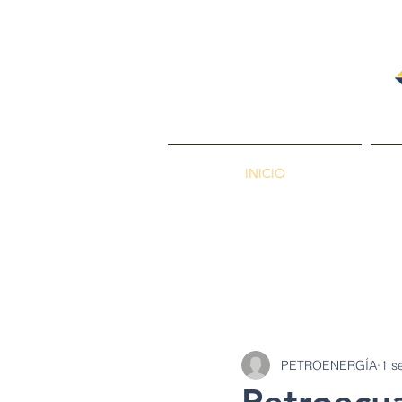
INICIO
PETROENERGÍA
Petróleos
Min
PETROENERGÍA
1 s