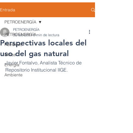
Entrada
PETROENERGÍA
PETROENERGÍA
PETROENERGÍA
22 feb 2021
5 min de lectura
Perspectivas locales del
Petróleos
uso del gas natural
Minas
Javier Fontalvo, Analista Técnico de 
Energía
Repositorio Institucional IIGE.
Ambiente