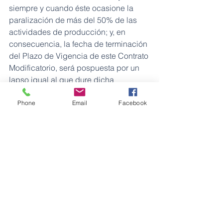
siempre y cuando éste ocasione la 
paralización de más del 50% de las 
actividades de producción; y, en 
consecuencia, la fecha de terminación 
del Plazo de Vigencia de este Contrato 
Modificatorio, será pospuesta por un 
lapso igual al que dure dicha 
paralización.
Phone
Email
Facebook
La declaratoria de Fuerza Mayor o 
Caso Fortuito es una cláusula 
contractual que aplica a las 
operaciones relacionadas a los 
contratos en ejecución, de actividades 
exploratorias y de extracción de 
hidrocarburos, dicha cláusula evita 
sanciones por parte de operadoras 
internacionales ante un posible 