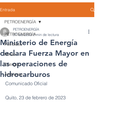
Entrada
PETROENERGÍA
PETROENERGÍA
PETROENERGÍA
27 feb 2023
2 min de lectura
Ministerio de Energía
Petróleos
declara Fuerza Mayor en
Minas
las operaciones de
Energía
hidrocarburos
Ambiente
Comunicado Oficial
Quito, 23 de febrero de 2023