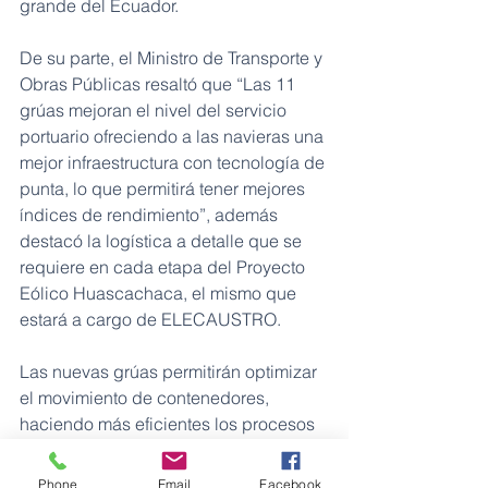
grande del Ecuador.
De su parte, el Ministro de Transporte y 
Obras Públicas resaltó que “Las 11 
grúas mejoran el nivel del servicio 
portuario ofreciendo a las navieras una 
mejor infraestructura con tecnología de 
punta, lo que permitirá tener mejores 
índices de rendimiento”, además 
destacó la logística a detalle que se 
requiere en cada etapa del Proyecto 
Eólico Huascachaca, el mismo que 
estará a cargo de ELECAUSTRO. 
Las nuevas grúas permitirán optimizar 
el movimiento de contenedores, 
haciendo más eficientes los procesos 
en el Puerto Bolívar, desde donde se 
exporta banano, camarón y minerales. 
Phone
Email
Facebook