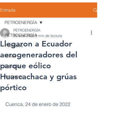
Entrada
PETROENERGÍA
PETROENERGÍA
PETROENERGÍA
25 ene 2022
2 min de lectura
Llegaron a Ecuador
Petróleos
aerogeneradores del
Minas
parque eólico
Energía
Huascachaca y grúas
Ambiente
pórtico
Cuenca, 24 de enero de 2022