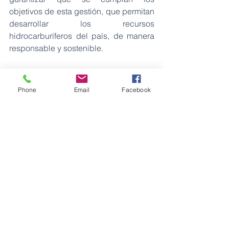
objetivos de esta gestión, que permitan 
desarrollar los recursos 
hidrocarburíferos del país, de manera 
responsable y sostenible.
Fuente: Ministerio de Energía y 
Recursos Naturales No Renovables
Phone
Email
Facebook
Petróleos
Ver todo
Entradas recientes