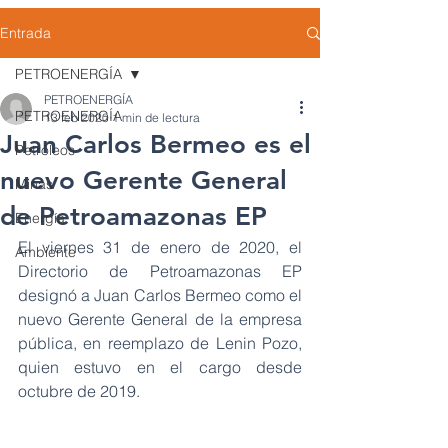
Entrada
PETROENERGÍA
PETROENERGÍA
PETROENERGÍA
13 feb 2020
1 min de lectura
Juan Carlos Bermeo es el
Petróleos
nuevo Gerente General
Minas
de Petroamazonas EP
Energía
El viernes 31 de enero de 2020, el 
Ambiente
Directorio de Petroamazonas EP 
designó a Juan Carlos Bermeo como el 
nuevo Gerente General de la empresa 
pública, en reemplazo de Lenin Pozo, 
quien estuvo en el cargo desde 
octubre de 2019.