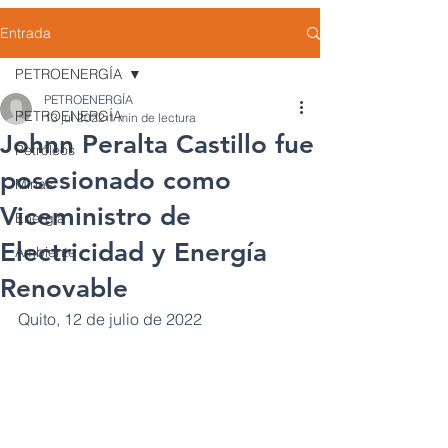
Entrada
PETROENERGÍA
PETROENERGÍA
PETROENERGÍA
13 jul 2022
1 min de lectura
Johnn Peralta Castillo fue
Petróleos
posesionado como
Minas
Viceministro de
Energía
Electricidad y Energía
Ambiente
Renovable
Quito, 12 de julio de 2022