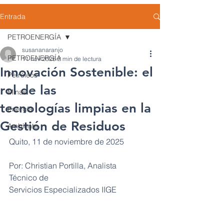
Entrada
PETROENERGÍA
susananaranjo
PETROENERGÍA
11 nov 2025
2 min de lectura
Innovación Sostenible: el
Petróleos
rol de las
Minas
tecnologías limpias en la
Energía
Gestión de Residuos
Ambiente
Quito, 11 de noviembre de 2025
Por: Christian Portilla, Analista 
Técnico de 
Servicios Especializados IIGE