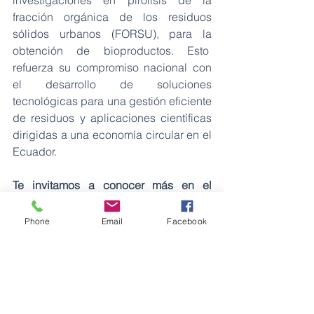
investigaciones en pirólisis de la 
fracción orgánica de los residuos 
sólidos urbanos (FORSU), para la 
obtención de bioproductos. Esto  
refuerza su compromiso nacional con 
el desarrollo de soluciones 
tecnológicas para una gestión eficiente 
de residuos y aplicaciones científicas 
dirigidas a una economía circular en el 
Ecuador.
Te invitamos a conocer más en el 
siguiente enlace:
https://drive.google.com/file/d/1BOOhJ
Phone
Email
Facebook
Rl2Iog6NJ-hPkWqS-yraSFiJPOB/view?
usp=sharing
Energía