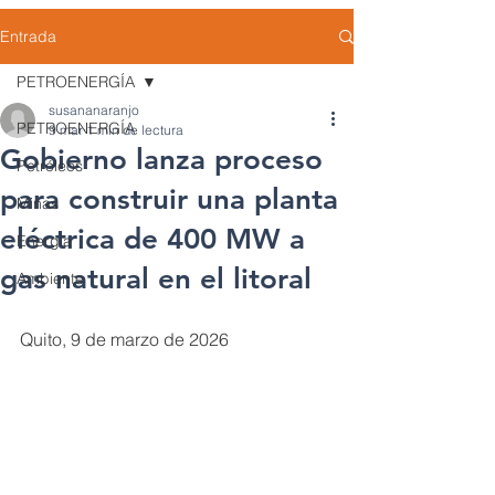
Entrada
PETROENERGÍA
susananaranjo
PETROENERGÍA
9 mar
1 min de lectura
Gobierno lanza proceso
Petróleos
para construir una planta
Minas
eléctrica de 400 MW a
Energía
gas natural en el litoral
Ambiente
Quito, 9 de marzo de 2026