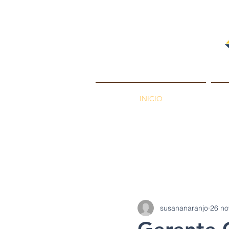
INICIO
PETROENERGÍA
Petróleos
Min
susananaranjo
26 no