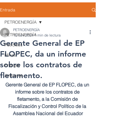
Entrada
PETROENERGÍA
PETROENERGÍA
PETROENERGÍA
12 nov 2021
1 min de lectura
Gerente General de EP
Petróleos
FLOPEC, da un informe
Minas
sobre los contratos de
Energía
fletamento.
Ambiente
Gerente General de EP FLOPEC, da un 
informe sobre los contratos de 
fletamento, a la Comisión de 
Fiscalización y Control Político de la 
Asamblea Nacional del Ecuador