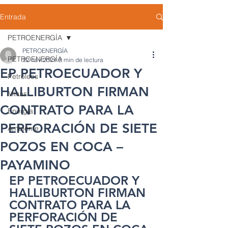
Entrada
PETROENERGÍA
PETROENERGÍA
PETROENERGÍA
22 nov 2021
2 min de lectura
EP PETROECUADOR Y
Petróleos
HALLIBURTON FIRMAN
Minas
CONTRATO PARA LA
Energía
PERFORACIÓN DE SIETE
Ambiente
POZOS EN COCA –
PAYAMINO
EP PETROECUADOR Y 
HALLIBURTON FIRMAN 
CONTRATO PARA LA 
PERFORACIÓN DE 