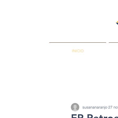
INICIO
PETROENERGÍA
Petróleos
Min
susananaranjo
27 no