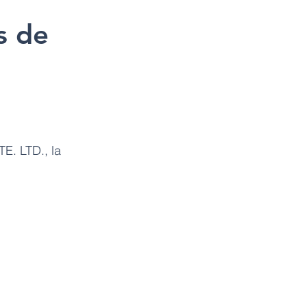
s de
E. LTD., la