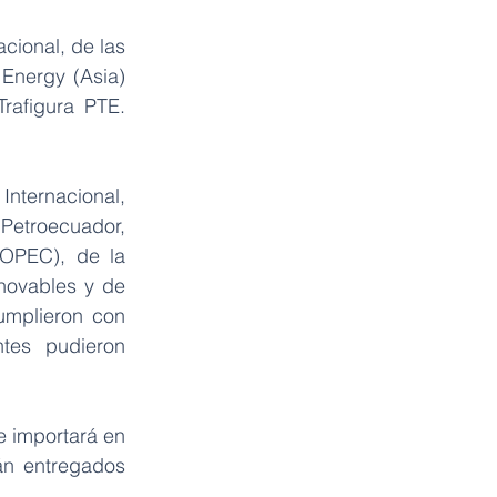
ional, de las 
Energy (Asia) 
rafigura PTE. 
nternacional, 
etroecuador, 
OPEC), de la 
ovables y de 
mplieron con 
tes pudieron 
 importará en 
n entregados 