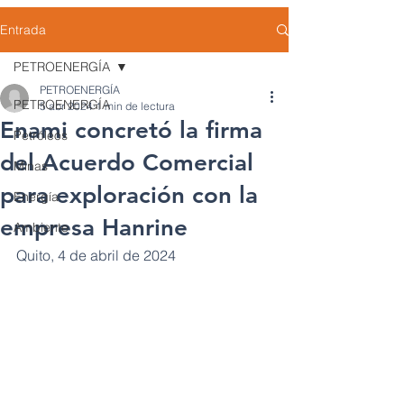
Entrada
PETROENERGÍA
PETROENERGÍA
PETROENERGÍA
5 abr 2024
1 min de lectura
Enami concretó la firma
Petróleos
del Acuerdo Comercial
Minas
para exploración con la
Energía
empresa Hanrine
Ambiente
Quito, 4 de abril de 2024 