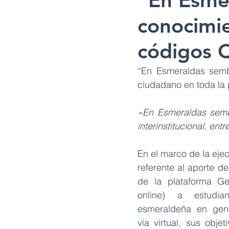
“En Esme
conocimi
códigos 
“En Esmeraldas semb
ciudadano en toda la 
«En Esmeraldas semb
interinstitucional, e
En el marco de la ej
referente al aporte d
de la plataforma Get
online) a estudia
esmeraldeña en gener
vía virtual, sus objet