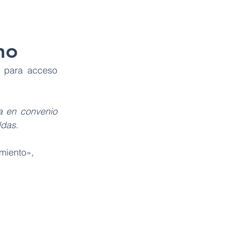
no
 para acceso 
 en convenio 
ldas.
miento»,