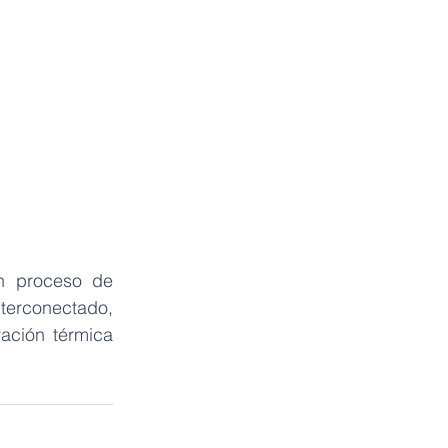
n proceso de 
terconectado, 
ción térmica 