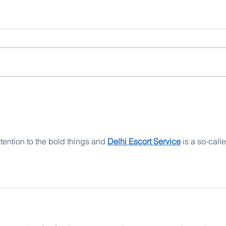
WAYREAPP: HERRAMIENTA
Gobie
GRATUITA PARA EL
mante
TRATAMIENTO DE DATOS
centra
ENERGÉTICOS
operac
petrol
tention to the bold things and 
Delhi Escort Service
 is a so-call