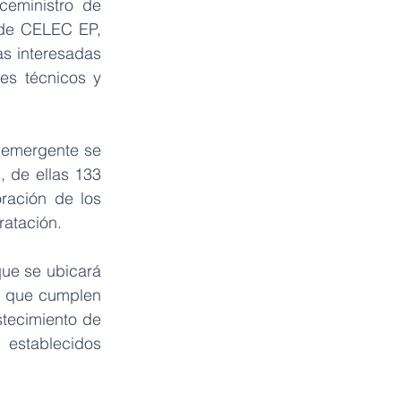
eministro de 
 de CELEC EP, 
s interesadas 
es técnicos y 
 emergente se 
 de ellas 133 
ración de los 
ratación.
ue se ubicará 
y que cumplen 
stecimiento de 
establecidos 