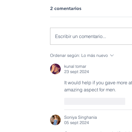
2 comentarios
Escribir un comentario...
ECSA obtuvo la certificación
Ordenar según:
Lo más nuevo
internacional ISO 50001 por
kunal tomar
su Sistema de Gestión de la
23 sept 2024
Energía
It would help if you gave more at
amazing aspect for men.
Me gusta
Reaccionar
Soniya Singhania
05 sept 2024