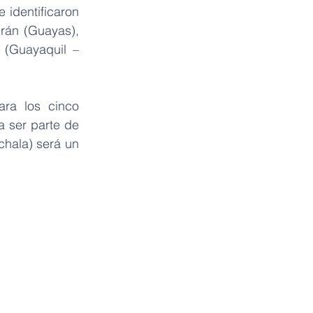
identificaron 
rán (Guayas), 
(Guayaquil – 
ra los cinco 
 ser parte de 
hala) será un 