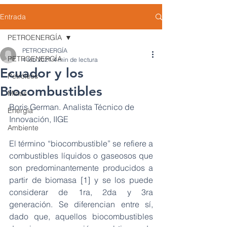
Entrada
PETROENERGÍA
PETROENERGÍA
PETROENERGÍA
4 feb 2021
4 min de lectura
Ecuador y los
Petróleos
Biocombustibles
Minas
Boris German. Analista Técnico de 
Energía
Innovación, IIGE
Ambiente
El término “biocombustible” se refiere a 
combustibles líquidos o gaseosos que 
son predominantemente producidos a 
partir de biomasa [1] y se los puede 
considerar de 1ra, 2da y 3ra 
generación. Se diferencian entre sí, 
dado que, aquellos biocombustibles 