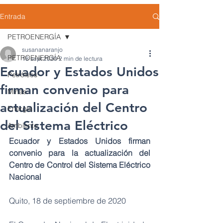
Entrada
PETROENERGÍA
susananaranjo
PETROENERGÍA
18 sept 2020
2 min de lectura
Ecuador y Estados Unidos
Petróleos
firman convenio para
Minas
actualización del Centro
Energía
del Sistema Eléctrico
Ambiente
Ecuador y Estados Unidos firman 
convenio para la actualización del 
Centro de Control del Sistema Eléctrico 
Nacional
Quito, 18 de septiembre de 2020