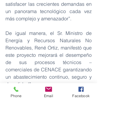
satisfacer las crecientes demandas en 
un panorama tecnológico cada vez 
más complejo y amenazador”.
De igual manera, el Sr. Ministro de 
Energía y Recursos Naturales No 
Renovables, René Ortiz, manifestó que 
este proyecto mejorará el desempeño 
de sus procesos técnicos – 
comerciales de CENACE garantizando 
un abastecimiento continuo, seguro y 
de calidad”
Phone
Email
Facebook
De esta forma, el Operador Nacional 
de Electricidad – CENACE emprende 
acciones para garantizar el 
abastecimiento continuo, seguro y de 
calidad de la energía eléctrica en el 
Ecuador a corto, mediano y largo 