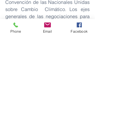
Convención de las Nacionales Unidas 
sobre Cambio  Climático. Los ejes 
generales de las negociaciones para 
esta COP se centran en: el aporte  de 
las Partes en cuanto a la reducción de 
Phone
Email
Facebook
emisiones de gases de efecto 
invernadero; el  tiempo de 
implementación, duración y 
actualización de las NDC; adaptación 
al cambio  climático, Pérdidas y Daños; 
y el financiamiento climático. 
Ambiente
Ver todo
Entradas recientes