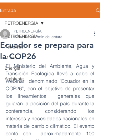
Entrada
PETROENERGÍA
PETROENERGÍA
PETROENERGÍA
27 oct 2021
2 min de lectura
Ecuador se prepara para
Petróleos
la COP26
Minas
El Ministerio del Ambiente, Agua y 
Energía
Transición Ecológica llevó a cabo el 
Ambiente
Webinar  denominado “Ecuador en la 
COP26”, con el objetivo de presentar 
los lineamientos  generales que 
guiarán la posición del país durante la 
conferencia, considerando los  
intereses y necesidades nacionales en 
materia de cambio climático. El evento 
contó con  aproximadamente 100 