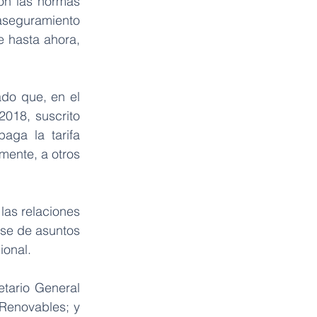
on las normas 
aseguramiento 
 hasta ahora, 
ado que, en el 
018, suscrito 
ga la tarifa 
ente, a otros 
las relaciones 
rse de asuntos 
ional.
tario General 
Renovables; y 