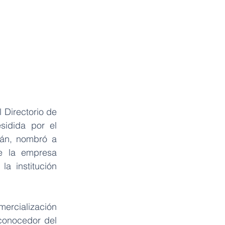
 Directorio de 
idida por el 
án, nombró a 
 la empresa 
 institución 
rcialización 
conocedor del 