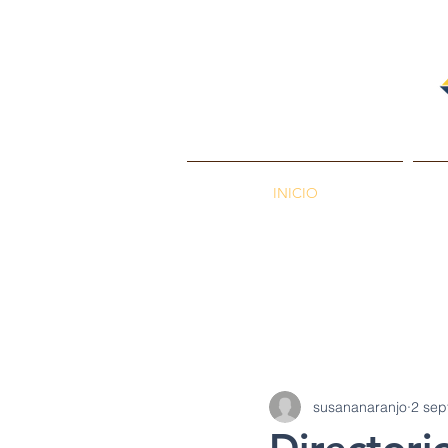
INICIO
PETROENERGÍA
Petróleos
Min
susananaranjo
2 sep