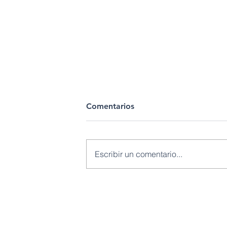
Comentarios
Escribir un comentario...
Petroecuador fortalece la
producción petrolera con un
aumento del 17.5% en el
© 2022
transporte de crudo por el