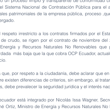
bo un proceso limpio y transparente de conformidad c
 el Sistema Nacional de Contratación Pública para el 
iales patrimoniales de la empresa pública, proceso ,que
tergado.
respeto irrestricto a los contratos firmados por el Est
 de crudo, se rigen por el contrato de noviembre del 2
 Energía y Recursos Naturales No Renovables que pa
dada  más baja que la que cobra OCP Ecuador, actualm
cio.
a que, por respeto a la ciudadanía, debe aclarar que en 
e existen diferencias de criterios, sin embargo, al trata
, debe prevalecer la seguridad jurídica y el interés nac
oecuador está integrado por Nicolás Issa Wagner, Secre
né Ortiz, Ministro de Energía y Recursos Naturales No 