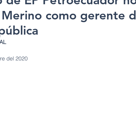
io de EP Petroecuador 
 Merino como gerente d
pública
AL
re del 2020