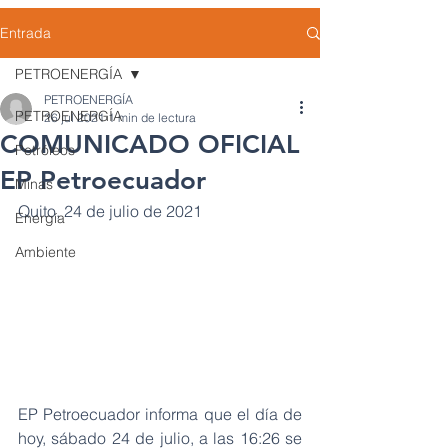
Entrada
PETROENERGÍA
PETROENERGÍA
PETROENERGÍA
26 jul 2021
1 min de lectura
COMUNICADO OFICIAL
Petróleos
EP Petroecuador
Minas
Quito, 24 de julio de 2021
Energía
Ambiente
EP Petroecuador informa que el día de 
hoy, sábado 24 de julio, a las 16:26 se 