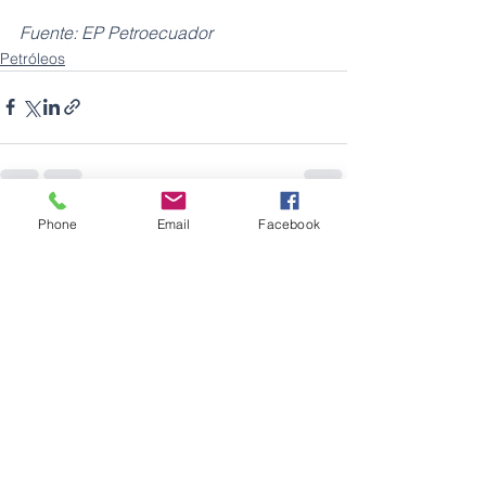
Fuente: EP Petroecuador
Petróleos
Phone
Email
Facebook
Ver todo
Entradas recientes