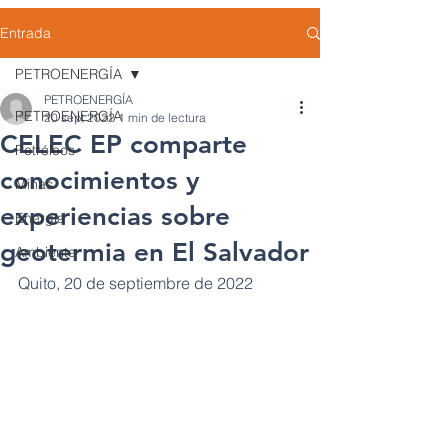
Entrada
PETROENERGÍA
PETROENERGÍA
PETROENERGÍA
20 sept 2022
1 min de lectura
CELEC EP comparte
Petróleos
conocimientos y
Minas
experiencias sobre
Energía
geotermia en El Salvador
Ambiente
Quito, 20 de septiembre de 2022