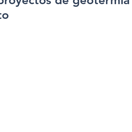
proyectos de geotermia
to