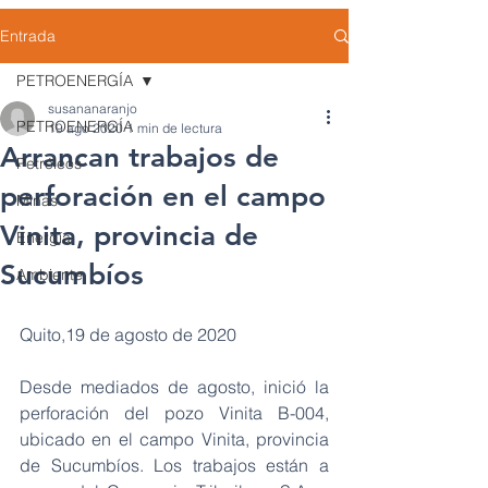
Entrada
PETROENERGÍA
susananaranjo
PETROENERGÍA
19 ago 2020
1 min de lectura
Arrancan trabajos de
Petróleos
perforación en el campo
Minas
Vinita, provincia de
Energía
Sucumbíos
Ambiente
Quito,19 de agosto de 2020
Desde mediados de agosto, inició la 
perforación del pozo Vinita B-004, 
ubicado en el campo Vinita, provincia 
de Sucumbíos. Los trabajos están a 