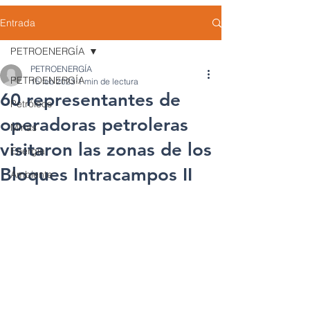
Entrada
PETROENERGÍA
PETROENERGÍA
PETROENERGÍA
15 feb 2023
1 min de lectura
60 representantes de
Petróleos
operadoras petroleras
Minas
visitaron las zonas de los
Energía
Bloques Intracampos II
Ambiente