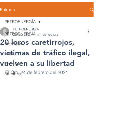
Entrada
PETROENERGÍA
PETROENERGÍA
PETROENERGÍA
25 feb 2021
1 min de lectura
20 loros caretirrojos,
Petróleos
víctimas de tráfico ilegal,
Minas
vuelven a su libertad
Energía
El Oro, 24 de febrero del 2021 
Ambiente