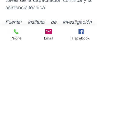
través de la capacitación continua y la 
asistencia técnica.
Fuente: Instituto de Investigación 
Geológico y Energético (IIGE)
Minas
Phone
Email
Facebook
Ver todo
Entradas recientes