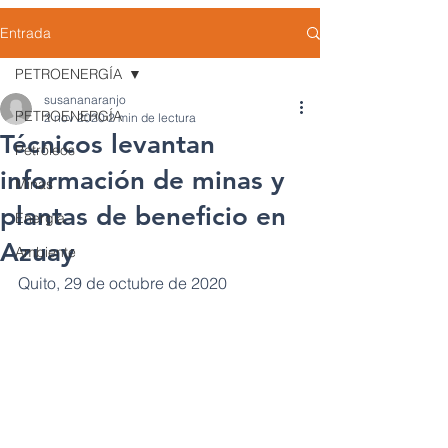
Entrada
PETROENERGÍA
susananaranjo
PETROENERGÍA
2 nov 2020
2 min de lectura
Técnicos levantan
Petróleos
información de minas y
Minas
plantas de beneficio en
Energía
Azuay
Ambiente
Quito, 29 de octubre de 2020 