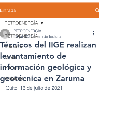
Entrada
PETROENERGÍA
PETROENERGÍA
PETROENERGÍA
19 jul 2021
2 min de lectura
Técnicos del IIGE realizan
Petróleos
levantamiento de
Minas
información geológica y
Energía
geotécnica en Zaruma
Ambiente
Quito, 16 de julio de 2021