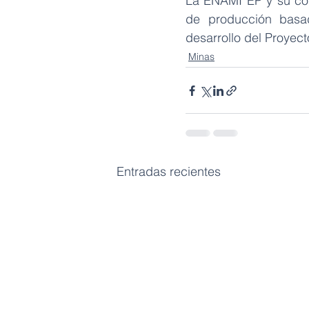
La ENAMI EP y su coti
de producción basado
desarrollo del Proye
Minas
Entradas recientes