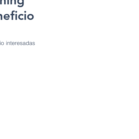
ning
neficio
o interesadas 