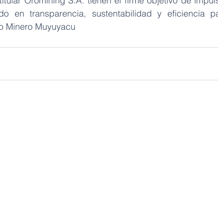
tular Oromining S.A. tienen el firme objetivo de impul
 en transparencia, sustentabilidad y eficiencia pa
cto Minero Muyuyacu