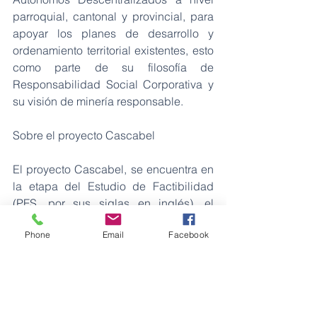
parroquial, cantonal y provincial, para 
apoyar los planes de desarrollo y 
ordenamiento territorial existentes, esto 
como parte de su filosofía de 
Responsabilidad Social Corporativa y 
su visión de minería responsable. 
Sobre el proyecto Cascabel 
El proyecto Cascabel, se encuentra en 
la etapa del Estudio de Factibilidad 
(PFS, por sus siglas en inglés), el 
mismo que se prevé esté listo a hasta 
Phone
Email
Facebook
finales de 2021; sin embargo, SolGold 
actualizará a su debido tiempo sobre el 
progreso del mismo. 
Se estima que este Proyecto, 