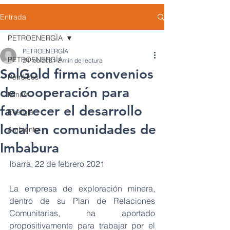
Entrada
PETROENERGÍA
PETROENERGÍA
PETROENERGÍA
24 feb 2021
2 min de lectura
SolGold firma convenios
Petróleos
de cooperación para
Minas
favorecer el desarrollo
Energía
local en comunidades de
Ambiente
Imbabura
Ibarra, 22 de febrero 2021
La empresa de exploración minera, 
dentro de su Plan de Relaciones 
Comunitarias, ha aportado 
propositivamente para trabajar por el 