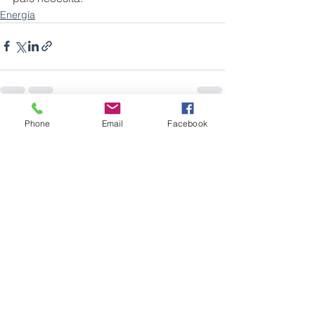
Energía
Phone
Email
Facebook
Ver todo
Entradas recientes