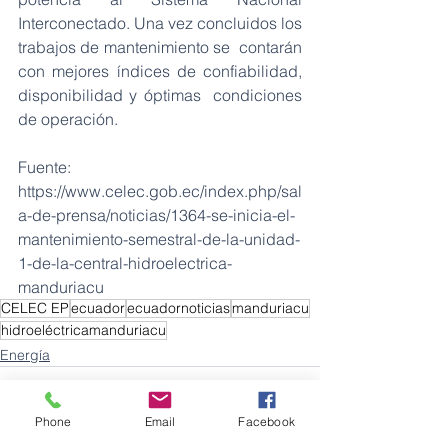
Interconectado. Una vez concluidos los 
trabajos de mantenimiento se  contarán 
con mejores índices de confiabilidad, 
disponibilidad y óptimas  condiciones 
de operación.
Fuente: 
https://www.celec.gob.ec/index.php/sal
a-de-prensa/noticias/1364-se-inicia-el-
mantenimiento-semestral-de-la-unidad-
1-de-la-central-hidroelectrica-
manduriacu
CELEC EP
ecuador
ecuadornoticias
manduriacu
hidroeléctricamanduriacu
Energía
Phone
Email
Facebook