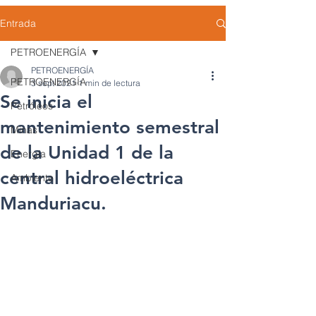
Entrada
PETROENERGÍA
PETROENERGÍA
PETROENERGÍA
3 sept 2021
1 min de lectura
Se inicia el
Petróleos
mantenimiento semestral
Minas
de la Unidad 1 de la
Energía
central hidroeléctrica
Ambiente
Manduriacu.