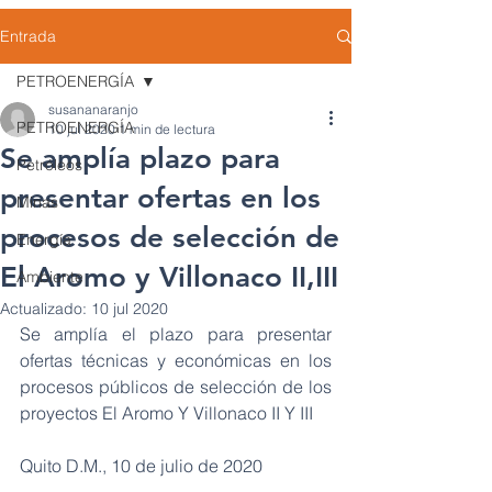
Entrada
PETROENERGÍA
susananaranjo
PETROENERGÍA
10 jul 2020
1 min de lectura
Se amplía plazo para
Petróleos
presentar ofertas en los
Minas
procesos de selección de
Energía
El Aromo y Villonaco II,III
Ambiente
Actualizado:
10 jul 2020
Se amplía el plazo para presentar 
ofertas técnicas y económicas en los 
procesos públicos de selección de los 
proyectos El Aromo Y Villonaco II Y III
Quito D.M., 10 de julio de 2020