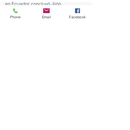
en Ecuador, concluyó Jijón. 
Phone
Email
Facebook
Para observar la entrevista completa 
invitamos a acceder a través del 
siguiente enlace: 
https://bit.ly/32NgO3S
Fuente: Instituto de Investigación 
Geológico y Energético
Energía
Ver todo
Entradas recientes