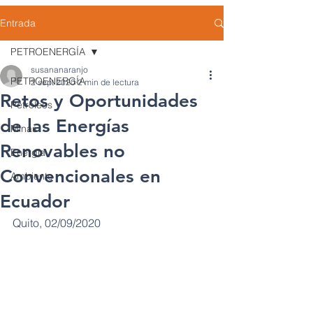
Entrada
PETROENERGÍA
susananaranjo
PETROENERGÍA
2 sept 2020
2 min de lectura
Retos y Oportunidades
Petróleos
de las Energías
Minas
Renovables no
Energía
Convencionales en
Ambiente
Ecuador
Quito, 02/09/2020 