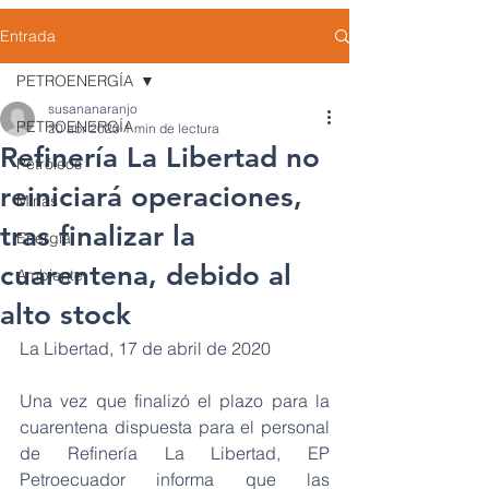
Entrada
PETROENERGÍA
susananaranjo
PETROENERGÍA
20 abr 2020
1 min de lectura
Refinería La Libertad no
Petróleos
reiniciará operaciones,
Minas
tras finalizar la
Energía
cuarentena, debido al
Ambiente
alto stock
La Libertad, 17 de abril de 2020
Una vez que finalizó el plazo para la 
cuarentena dispuesta para el personal 
de Refinería La Libertad, EP 
Petroecuador informa que las 