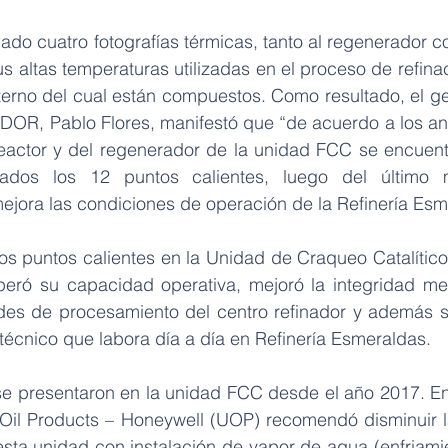
ado cuatro fotografías térmicas, tanto al regenerador co
sus altas temperaturas utilizadas en el proceso de refina
terno del cual están compuestos. Como resultado, el ge
, Pablo Flores, manifestó que “de acuerdo a los anál
reactor y del regenerador de la unidad FCC se encuentr
olados los 12 puntos calientes, luego del último m
ejora las condiciones de operación de la Refinería Esm
s puntos calientes en la Unidad de Craqueo Catalítico F
uperó su capacidad operativa, mejoró la integridad me
es de procesamiento del centro refinador y además se
técnico que labora día a día en Refinería Esmeraldas.
se presentaron en la unidad FCC desde el año 2017. E
Oil Products – Honeywell (UOP) recomendó disminuir l
sta unidad con instalación de vapor de agua (enfriamien