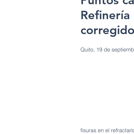
Puntos c
Refinería
corregido
Quito, 19 de septiem
fisuras en el refracta