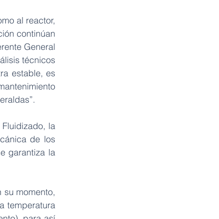
mo al reactor, 
ción continúan 
rente General 
isis técnicos 
a estable, es 
antenimiento 
eraldas”.
luidizado, la 
cánica de los 
 garantiza la 
n su momento, 
a temperatura 
to), para así 