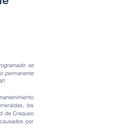
de
rogramado se 
o permanente 
OP.
mantenimiento 
eraldas, los 
ad de Craqueo 
 causados por 