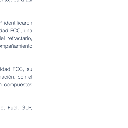
identificaron 
idad FCC, una 
 refractario, 
ompañamiento 
nidad FCC, su 
ación, con el 
án compuestos 
t Fuel, GLP, 