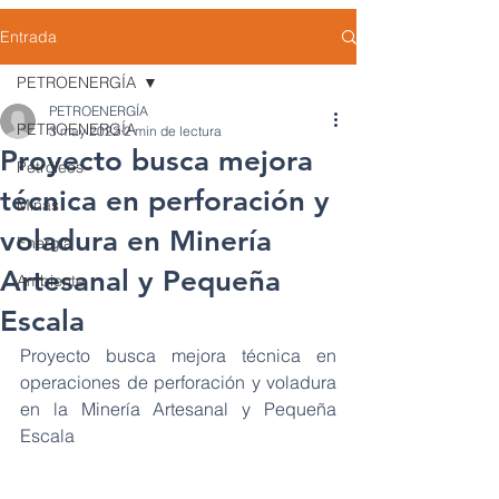
Entrada
PETROENERGÍA
PETROENERGÍA
PETROENERGÍA
3 may 2022
2 min de lectura
Proyecto busca mejora
Petróleos
técnica en perforación y
Minas
voladura en Minería
Energía
Artesanal y Pequeña
Ambiente
Escala
Proyecto busca mejora técnica en 
operaciones de perforación y voladura 
en la Minería Artesanal y Pequeña 
Escala