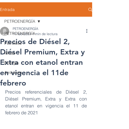
Entrada
PETROENERGÍA
PETROENERGÍA
PETROENERGÍA
11 feb 2021
1 min de lectura
Precios de Diésel 2,
Petróleos
Diésel Premium, Extra y
Minas
Extra con etanol entran
Energía
en vigencia el 11de
Ambiente
febrero
Precios referenciales de Diésel 2, 
Diésel Premium, Extra y Extra con 
etanol entran en vigencia el 11 de 
febrero de 2021