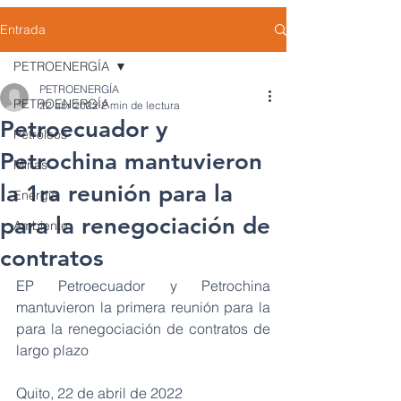
Entrada
PETROENERGÍA
PETROENERGÍA
PETROENERGÍA
22 abr 2022
2 min de lectura
Petroecuador y
Petróleos
Petrochina mantuvieron
Minas
la 1ra reunión para la
Energía
para la renegociación de
Ambiente
contratos
EP Petroecuador y Petrochina 
mantuvieron la primera reunión para la 
para la renegociación de contratos de 
largo plazo
Quito, 22 de abril de 2022