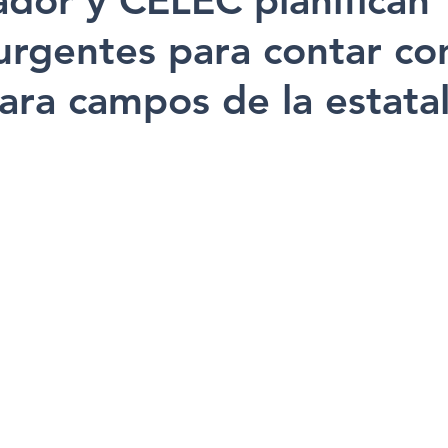
dor y CELEC planifican
urgentes para contar co
ara campos de la estata