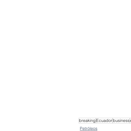
breaking
Ecuador
business
Petróleos